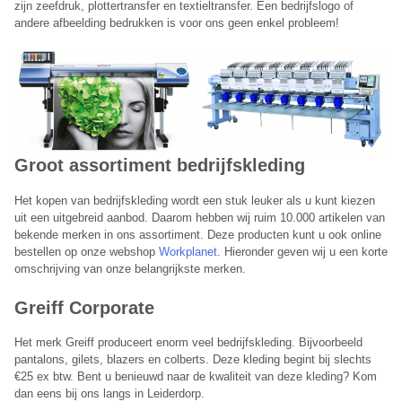
zijn zeefdruk, plottertransfer en textieltransfer. Een bedrijfslogo of
andere afbeelding bedrukken is voor ons geen enkel probleem!
Groot assortiment
bedrijfskleding
​Het kopen van bedrijfskleding wordt een stuk leuker als u kunt kiezen
uit een uitgebreid aanbod. Daarom hebben wij ruim 10.000 artikelen van
bekende merken in ons assortiment. Deze producten kunt u ook online
bestellen op onze webshop
Workplanet
. Hieronder geven wij u een korte
Planet Group belt je terug
omschrijving van onze belangrijkste merken.
Greiff
Corporate
Laat hieronder je telefoonnummer achter en je wordt direct
teruggebeld door een van onze medewerkers.
Het merk Greiff produceert enorm veel bedrijfskleding. Bijvoorbeeld
Telefoonnummer:
pantalons, gilets, blazers en colberts. Deze kleding begint bij slechts
€25 ex btw. Bent u benieuwd naar de kwaliteit van deze kleding? Kom
dan eens bij ons langs in Leiderdorp.