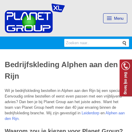
(Esc)
Menu
Search
S
for:
Bedrijfskleding Alphen aan den
Rijn
Wil je bedrijfskleding bestellen in Alphen aan den Rijn bij een specialist?
Eenvoudig online bestellen of eerst even passen met een vrijblijvend
advies? Dan ben je bij Planet Group aan het juiste adres. Want het
team van Planet Group heeft meer dan 40 jaar ervaring binnen de
bedrijfskleding branche. Wij zijn gevestigd in
Leiderdorp
en
Alphen aan
den Rijn
.
Waarom zou je kiezen voor Planet Group?