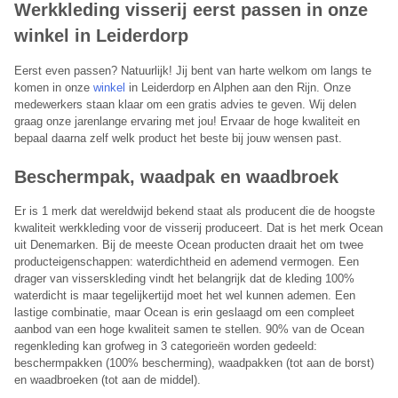
Werkkleding visserij eerst passen in onze
winkel in Leiderdorp
Eerst even passen? Natuurlijk! Jij bent van harte welkom om langs te
komen in onze
winkel
in Leiderdorp en Alphen aan den Rijn. Onze
medewerkers staan klaar om een gratis advies te geven. Wij delen
graag onze jarenlange ervaring met jou! Ervaar de hoge kwaliteit en
bepaal daarna zelf welk product het beste bij jouw wensen past.
Beschermpak, waadpak en waadbroek
Er is 1 merk dat wereldwijd bekend staat als producent die de hoogste
kwaliteit werkkleding voor de visserij produceert. Dat is het merk Ocean
uit Denemarken. Bij de meeste Ocean producten draait het om twee
producteigenschappen: waterdichtheid en ademend vermogen. Een
drager van visserskleding vindt het belangrijk dat de kleding 100%
waterdicht is maar tegelijkertijd moet het wel kunnen ademen. Een
lastige combinatie, maar Ocean is erin geslaagd om een compleet
aanbod van een hoge kwaliteit samen te stellen. 90% van de Ocean
regenkleding kan grofweg in 3 categorieën worden gedeeld:
beschermpakken (100% bescherming), waadpakken (tot aan de borst)
en waadbroeken (tot aan de middel).