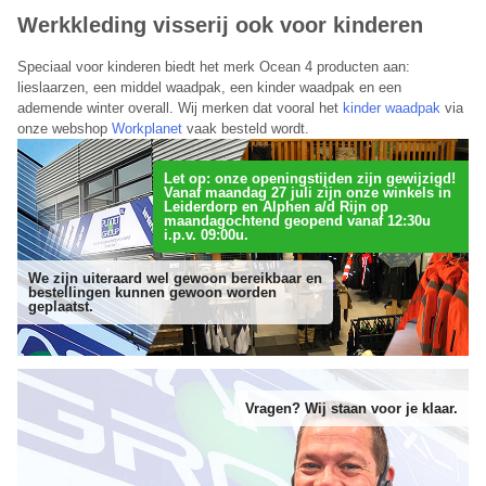
Planet Group belt je terug
Werkkleding visserij ook voor kinderen
Laat hieronder je telefoonnummer achter en je wordt direct
Speciaal voor kinderen biedt het merk Ocean 4 producten aan:
teruggebeld door een van onze medewerkers.
lieslaarzen, een middel waadpak, een kinder waadpak en een
ademende winter overall. Wij merken dat vooral het
kinder waadpak
via
Telefoonnummer:
onze webshop
Workplanet
vaak besteld wordt.
Let op: onze openingstijden zijn gewijzigd!
Vanaf maandag 27 juli zijn onze winkels in
Onze terugbelservice is beschikbaar van maandag t/m vrijdag
Leiderdorp en Alphen a/d Rijn op
maandagochtend geopend vanaf 12:30u
tussen 09:00 – 17:00 uur.
i.p.v. 09:00u.
Annuleren
We zijn uiteraard wel gewoon bereikbaar en
bestellingen kunnen gewoon worden
geplaatst.
Vragen? Wij staan voor je klaar.