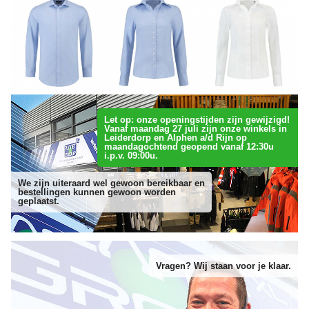
Let op: onze openingstijden zijn gewijzigd!
Vanaf maandag 27 juli zijn onze winkels in
Leiderdorp en Alphen a/d Rijn op
maandagochtend geopend vanaf 12:30u
i.p.v. 09:00u.
We zijn uiteraard wel gewoon bereikbaar en
bestellingen kunnen gewoon worden
geplaatst.
Vragen? Wij staan voor je klaar.