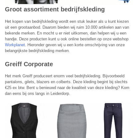
Groot assortiment
bedrijfskleding
​Het kopen van bedrijfskleding wordt een stuk leuker als u kunt kiezen
uit een grootaanbod. Daarom bieden wij ruim 10.000 artikelen aan van
bekende merken. En mocht u er niet uitkomen, dan helpen wij u een
handje. Deze producten kunt u ook online bestellen op onze webshop
Workplanet
. Hieronder geven wij u een korte omschrijving van onze
belangrijkste bedrijfskleding merken.
Greiff
Corporate
Planet Group belt je terug
Het merk Greiff produceert enorm veel bedrijfskleding. Bijvoorbeeld
pantalons, gilets, blazers en colberts. Deze kleding begint bij slechts
Laat hieronder je telefoonnummer achter en je wordt direct
€25 ex btw. Bent u benieuwd naar de kwaliteit van deze kleding? Kom
teruggebeld door een van onze medewerkers.
dan eens bij ons langs in Leiderdorp.
Telefoonnummer:
Onze terugbelservice is beschikbaar van maandag t/m vrijdag
tussen 09:00 – 17:00 uur.