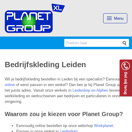
(Esc)
Menu
Search
S
for:
Bedrijfskleding Leiden
Wil je bedrijfskleding bestellen in Leiden bij een specialist? Eenvoudig
online
of eerst passen in een winkel? Dan ben je bij Planet Group aan
het juiste adres. Vanuit onze winkels in
Leiderdorp en Alphen
leveren wij
werkkleding en werkschoenen aan bedrijven en particulieren in onze
omgeving.
Waarom zou je kiezen voor Planet Group?
Eenvoudig online bestellen op onze webshop
Workplanet
.
Passen in onze winkel in
Leiderdorp
.