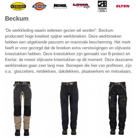
Beckum
“De werkkleding waarin iedereen gezien wil worden”. Beckum
produceert hoge kwaliteit spijker werkbroeken. Deze werkbroeken
hebben een uitgekiende pasvorm en maximale bescherming. Het merk
heeft er voor gezorgd dat de broeken extra verstevigingen en slijtvaste
kniestukken hebben. Deze kniestukken zijn gemaakt van B-protect en
Kevlar; de meest slijtvaste kniestukken op dit moment. Deze duurzame
werkbroeken gaan zeer lang mee. Beroepen die hier van profiteren, zijn
Planet Group belt je terug
o.a.: glaszetters, rietdekkers, dakdekkers, plaatwerkers en metselaars.
Laat hieronder je telefoonnummer achter en je wordt direct
teruggebeld door een van onze medewerkers.
Telefoonnummer:
Onze terugbelservice is beschikbaar van maandag t/m vrijdag
tussen 09:00 – 17:00 uur.