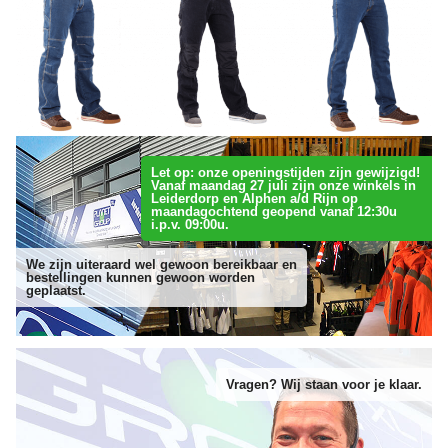
Let op: onze openingstijden zijn gewijzigd!
Vanaf maandag 27 juli zijn onze winkels in
Leiderdorp en Alphen a/d Rijn op
maandagochtend geopend vanaf 12:30u
i.p.v. 09:00u.
We zijn uiteraard wel gewoon bereikbaar en
bestellingen kunnen gewoon worden
geplaatst.
Vragen? Wij staan voor je klaar.