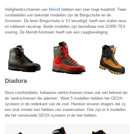
Onze terugbelservice is beschikbaar van maandag t/m vrijdag
tussen 09:00 – 17:00 uur.
Veiligheidsschoenen van
Meindl
hebben een zeer hoge kwaliteit. Twee
voorbeelden van bekende modellen zijn de Bergschuhe en de
Annuleren
Airstream. De leren Bergschuhe is S3 beveiligd, heeft een stalen neus
en rubberen neuskap. Beide modellen zijn bestelbaar met GORE-TEX
voering. De Meindl Airstream heeft ook een zaagbeveiliging.
Diadora
Deze comfortabele, Italiaanse werkschoenen staan ook wel bekend als
de ‘werkschoenen die ademen’. Want 5 modellen hebben het GEOX-
systeem in de onderkant van de zool. Hierdoor ervaren dragers dat zij
een stuk minder last hebben van zweetvoeten. Ook zijn er 6 modellen
die het vernieuwde GEOX-systeem in de hiel hebben.