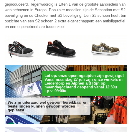
geproduceerd. Tegenwoordig is Elten 1 van de grootste aanbieders van
werkschoenen in Europa. Populaire modellen zijn de Sensation met S2
beveiliging en de Checker met S3 beveiliging. Een S3 schoen heeft ten
opzichte van een S2 schoen 2 extra eigenschappen: een antislipprofiel
en een onpenetreerbare tussenzool.
Let op: onze openingstijden zijn gewijzigd!
Vanaf maandag 27 juli zijn onze winkels in
Leiderdorp en Alphen a/d Rijn op
maandagochtend geopend vanaf 12:30u
i.p.v. 09:00u.
We zijn uiteraard wel gewoon bereikbaar en
bestellingen kunnen gewoon worden
geplaatst.