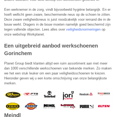
Een werknemer in de zorg, vindt bijvoorbeeld hygiëne belangrijk. En er
hoeft wellicht geen zware, beschermende neus op de schoen te zitten.
Deze zware veiligheidsneus is juist noodzakelijk voor iemand die in de
bouw werkt. Dragers in de bouw moeten namelijk goed beschermd zijn
tegen vallende objecten. Lees alles over
veiligheidsnormeringen
op
onze webshop Workplanet.
Een uitgebreid aanbod werkschoenen
Gorinchem
Planet Group biedt klanten altijd een ruim assortiment aan met meer
dan 1000 verschillende werkschoenen van bekende merken. Zo maken
Planet Group belt je terug
we het een stuk leuker om een paar veiligheidsschoenen te kiezen.
Hieronder geven wij u een korte omschrijving van onze belangrijkste
Laat hieronder je telefoonnummer achter en je wordt direct
merken.
teruggebeld door een van onze medewerkers.
Telefoonnummer:
Meindl