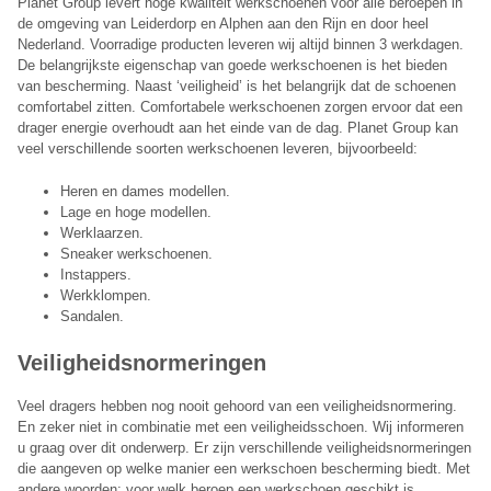
Planet Group levert hoge kwaliteit werkschoenen voor alle beroepen in
de omgeving van Leiderdorp en Alphen aan den Rijn en door heel
Nederland. Voorradige producten leveren wij altijd binnen 3 werkdagen.
De belangrijkste eigenschap van goede werkschoenen is het bieden
van bescherming. Naast ‘veiligheid’ is het belangrijk dat de schoenen
comfortabel zitten. Comfortabele werkschoenen zorgen ervoor dat een
drager energie overhoudt aan het einde van de dag. Planet Group kan
veel verschillende soorten werkschoenen leveren, bijvoorbeeld:
Heren en dames modellen.
Lage en hoge modellen.
Werklaarzen.
Sneaker werkschoenen.
Instappers.
Werkklompen.
Sandalen.
Veiligheidsnormeringen
Veel dragers hebben nog nooit gehoord van een veiligheidsnormering.
En zeker niet in combinatie met een veiligheidsschoen. Wij informeren
u graag over dit onderwerp. Er zijn verschillende veiligheidsnormeringen
die aangeven op welke manier een werkschoen bescherming biedt. Met
andere woorden: voor welk beroep een werkschoen geschikt is.