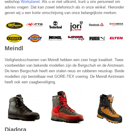
webshop
Workplanet
. Als u er niet uitkomt, kunt u ons personeel om
advies vragen. Dat kan zowel telefonisch als in onze winkel. Hieronder
geven wij u een korte omschrijving van onze belangrijkste merken.
Planet Group belt je terug
Meindl
Laat hieronder je telefoonnummer achter en je wordt direct
teruggebeld door een van onze medewerkers.
Veiligheidsschoenen van Meindl hebben een zeer hoge kwaliteit. Twee
voorbeelden van bekende modellen zijn de Bergschuh en de Airstream.
Telefoonnummer:
De leren Bergschuh heeft een stalen neus en rubberen neuskap. Beide
modellen zijn bestelbaar met GORE-TEX voering. De Meindl Airstream
heeft ook een zaagbeveiliging.
Onze terugbelservice is beschikbaar van maandag t/m vrijdag
tussen 09:00 – 17:00 uur.
Annuleren
Diadora