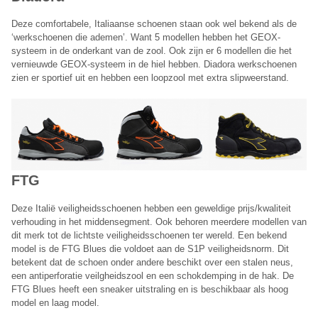
Deze comfortabele, Italiaanse schoenen staan ook wel bekend als de
‘werkschoenen die ademen’. Want 5 modellen hebben het GEOX-
systeem in de onderkant van de zool. Ook zijn er 6 modellen die het
vernieuwde GEOX-systeem in de hiel hebben. Diadora werkschoenen
zien er sportief uit en hebben een loopzool met extra slipweerstand.
FTG
Deze Italië veiligheidsschoenen hebben een geweldige prijs/kwaliteit
verhouding in het middensegment. Ook behoren meerdere modellen van
dit merk tot de lichtste veiligheidsschoenen ter wereld. Een bekend
model is de FTG Blues die voldoet aan de S1P veiligheidsnorm. Dit
betekent dat de schoen onder andere beschikt over een stalen neus,
een antiperforatie veilgheidszool en een schokdemping in de hak. De
FTG Blues heeft een sneaker uitstraling en is beschikbaar als hoog
model en laag model.