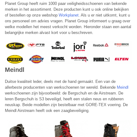
Planet Group heeft ruim 1000 paar veiligheidsschoenen van bekende
merken in het assortiment. Deze producten kunt u ook online bekijken
of bestellen op onze webshop
Workplanet
. Als u er niet uitkomt, kunt u
ons personeel om advies vragen. Planet Group informeert u graag over
welke modellen het meest verkocht worden. Hieronder staan een aantal
belangrijke merken alvast kort voor u beschreven.
Planet Group belt je terug
Laat hieronder je telefoonnummer achter en je wordt direct
Meindl
teruggebeld door een van onze medewerkers.
Duitse kwaliteit leder, deels met de hand gemaakt. Een van de
Telefoonnummer:
allerbeste producenten van werkschoenen ter wereld. Bekende
Meindl
werkschoenen zijn bijvoorbeeld: de Bergschuh en de Airstream. De
leren Bergschuh is S3 beveiligd, heeft een stalen neus en rubberen
neuskap. Beide modellen zijn bestelbaar met GORE-TEX voering. De
Onze terugbelservice is beschikbaar van maandag t/m vrijdag
Meindl Airstream heeft ook een zaagbeveiliging.
tussen 09:00 – 17:00 uur.
Annuleren