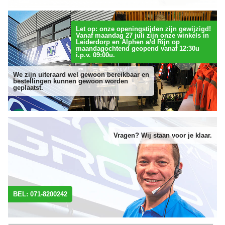
Let op: onze openingstijden zijn gewijzigd!
Vanaf maandag 27 juli zijn onze winkels in
Leiderdorp en Alphen a/d Rijn op
maandagochtend geopend vanaf 12:30u
i.p.v. 09:00u.
We zijn uiteraard wel gewoon bereikbaar en
bestellingen kunnen gewoon worden
geplaatst.
Vragen? Wij staan voor je klaar.
BEL: 071-8200242